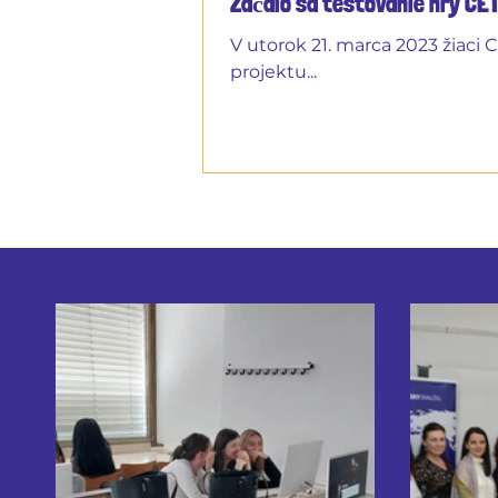
Začalo sa testovanie hry CE
V utorok 21. marca 2023 žiaci C
projektu...