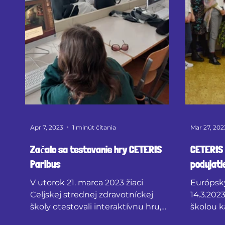
Apr 7, 2023
1 minút čítania
Mar 27, 202
Začalo sa testovanie hry CETERIS
CETERIS 
Paribus
podujati
V utorok 21. marca 2023 žiaci
Európsky
Celjskej strednej zdravotníckej
14.3.202
školy otestovali interaktívnu hru,
školou k
ktorá vznikla v rámci nášho
Zámkoch