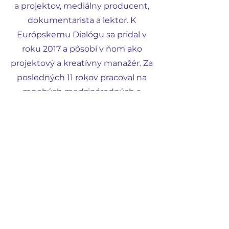
a projektov, mediálny producent,
dokumentarista a lektor. K
Európskemu Dialógu sa pridal v
roku 2017 a pôsobí v ňom ako
projektový a kreatívny manažér. Za
posledných 11 rokov pracoval na
mnohých medzinárodných a
lokálnych aktivitách zameraných
na mediálnu a informačnú
gramotnosť, posilnenie postavenia
mládeže, aktívneho občianstva,
žurnalistiku, umenie, digitalizáciu
práce s mládežou a spoluprácu
naprieč profesiami a hranicami.