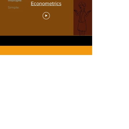
Econometrics
© 2022, Всички права запазени на
партньорството CETERIS Paribus.
Образователните материали са
публикувани с лиценз CC BY-NC-SA 3.0