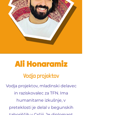
Ali Honaramiz
Vodja projektov
Vodja projektov, mladinski delavec
in raziskovalec za TFN. Ima
humanitarne izkušnje, v
preteklosti je delal v begunskih
taboriščih v Grčiji. Je diplomant