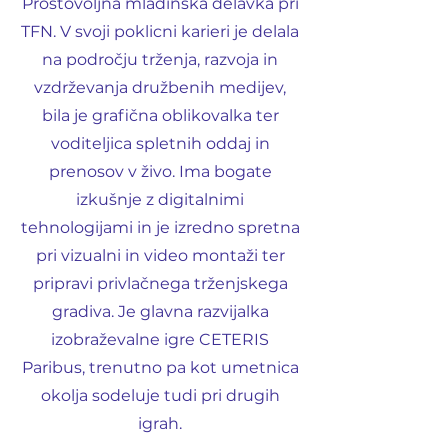
Prostovoljna mladinska delavka pri
TFN. V svoji poklicni karieri je delala
na področju trženja, razvoja in
vzdrževanja družbenih medijev,
bila je grafična oblikovalka ter
voditeljica spletnih oddaj in
prenosov v živo. Ima bogate
izkušnje z digitalnimi
tehnologijami in je izredno spretna
pri vizualni in video montaži ter
pripravi privlačnega trženjskega
gradiva. Je glavna razvijalka
izobraževalne igre CETERIS
Paribus, trenutno pa kot umetnica
okolja sodeluje tudi pri drugih
igrah.